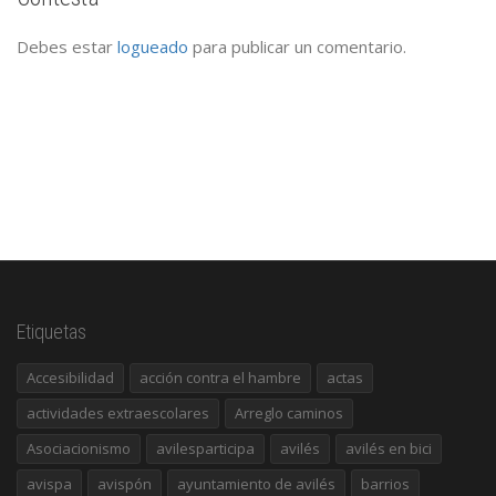
Debes estar
logueado
para publicar un comentario.
Etiquetas
Accesibilidad
acción contra el hambre
actas
actividades extraescolares
Arreglo caminos
Asociacionismo
avilesparticipa
avilés
avilés en bici
avispa
avispón
ayuntamiento de avilés
barrios