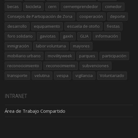
becas
bicicleta
cern
cernemprendedor
comedor
Consejos de Participación de Zona
cooperación
deporte
desarrollo
equipamiento
escuela de otoño
fiestas
foro solidario
gaviotas
gaxín
GLIA
información
inmigración
labor voluntaria
mayores
mobiliario urbano
movilityweek
parques
participación
reconocicimiento
reconocimiento
subvenciones
transporte
velutina
vespa
vigilancia
Voluntariado
INTRANET
Área de Trabajo Compartido