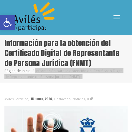
Abrir barra de herramientas
Cambia
Información para la obtención del
Certificado Digital de Representante
de Persona Jurídica (FNMT)
navega
Página de inicio
Información para la obtención del Certificado Digital
de Representante de Persona Jurídica (FNMT)
,
,
,
15 enero, 2026
Avilés Participa
Destacado
,
Noticias
0