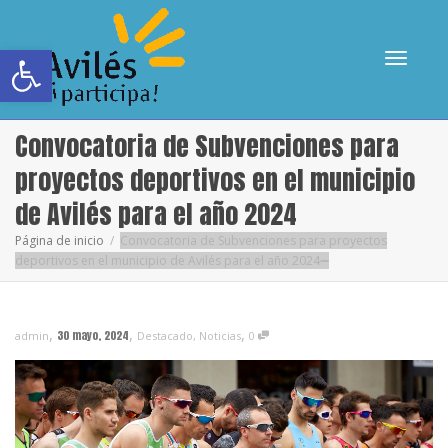
Abrir barra de herramientas
Cambia
Convocatoria de Subvenciones para
proyectos deportivos en el municipio
de Avilés para el año 2024
navega
Página de inicio
Convocatoria de Subvenciones para proyectos
deportivos en el municipio de Avilés para el año 2024
,
,
,
30 mayo, 2024
admin
Destacado
,
Noticias
0