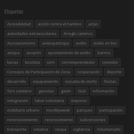
Etiquetas
Accesibilidad
acción contra el hambre
actas
actividades extraescolares
Arreglo caminos
Asociacionismo
avilesparticipa
avilés
avilés en bici
avispa
avispón
ayuntamiento de avilés
barrios
becas
bicicleta
cern
cernemprendedor
comedor
Consejos de Participación de Zona
cooperación
deporte
desarrollo
equipamiento
escuela de otoño
fiestas
foro solidario
gaviotas
gaxín
GLIA
información
inmigración
labor voluntaria
mayores
mobiliario urbano
movilityweek
parques
participación
reconocicimiento
reconocimiento
subvenciones
transporte
velutina
vespa
vigilancia
Voluntariado