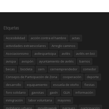
Etiquetas
Accesibilidad
acción contra el hambre
actas
actividades extraescolares
Arreglo caminos
Asociacionismo
avilesparticipa
avilés
avilés en bici
avispa
avispón
ayuntamiento de avilés
barrios
becas
bicicleta
cern
cernemprendedor
comedor
Consejos de Participación de Zona
cooperación
deporte
desarrollo
equipamiento
escuela de otoño
fiestas
foro solidario
gaviotas
gaxín
GLIA
información
inmigración
labor voluntaria
mayores
mobiliario urbano
movilityweek
parques
participación