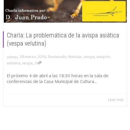
Charla: La problemática de la avispa asiática
(vespa velutina)
,
,
28 marzo, 2019
Destacado
,
Noticias
,
avispa
,
avispón
,
admin
,
velutina
,
vespa
0
El próximo 4 de abril a las 18:30 horas en la sala de
conferencias de la Casa Municipal de Cultura...
Leer más