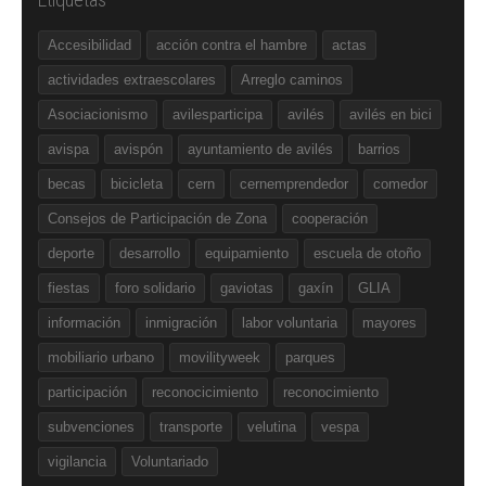
Accesibilidad
acción contra el hambre
actas
actividades extraescolares
Arreglo caminos
Asociacionismo
avilesparticipa
avilés
avilés en bici
avispa
avispón
ayuntamiento de avilés
barrios
becas
bicicleta
cern
cernemprendedor
comedor
Consejos de Participación de Zona
cooperación
deporte
desarrollo
equipamiento
escuela de otoño
fiestas
foro solidario
gaviotas
gaxín
GLIA
información
inmigración
labor voluntaria
mayores
mobiliario urbano
movilityweek
parques
participación
reconocicimiento
reconocimiento
subvenciones
transporte
velutina
vespa
vigilancia
Voluntariado