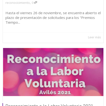
,
reconocicimiento
0
Hasta el viernes 26 de noviembre, se encuentra abierto el
plazo de presentación de solicitudes para los “Premios
Tiempo...
Leer más