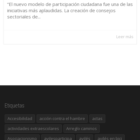
“El nuevo modelo de participación ciudadana fue una de las
iniciativas más aplaudidas. La creación de consejos
sectoriales de...
Leer más
Etiquetas
Accesibilidad
acción contra el hambre
actas
actividades extraescolares
Arreglo caminos
Asociacionismo
avilesparticipa
avilés
avilés en bici