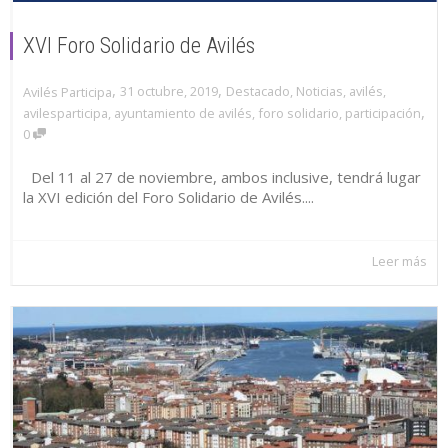
XVI Foro Solidario de Avilés
,
,
31 octubre, 2019
Destacado
,
Noticias
,
avilés
,
Avilés Participa
,
avilesparticipa
,
ayuntamiento de avilés
,
foro solidario
,
participación
0
Del 11 al 27 de noviembre, ambos inclusive, tendrá lugar
la XVI edición del Foro Solidario de Avilés....
Leer más