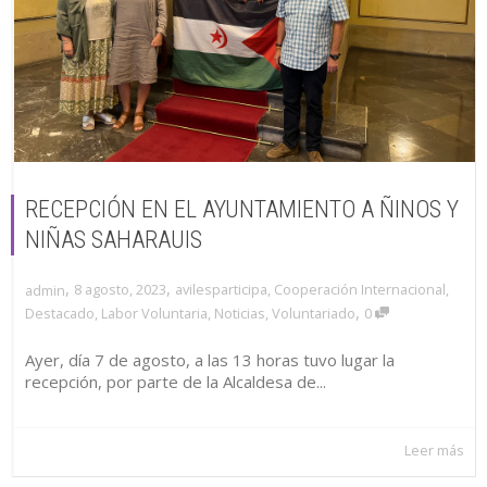
RECEPCIÓN EN EL AYUNTAMIENTO A ÑINOS Y
NIÑAS SAHARAUIS
,
,
8 agosto, 2023
avilesparticipa
,
Cooperación Internacional
,
admin
,
Destacado
,
Labor Voluntaria
,
Noticias
,
Voluntariado
0
Ayer, día 7 de agosto, a las 13 horas tuvo lugar la
recepción, por parte de la Alcaldesa de...
Leer más