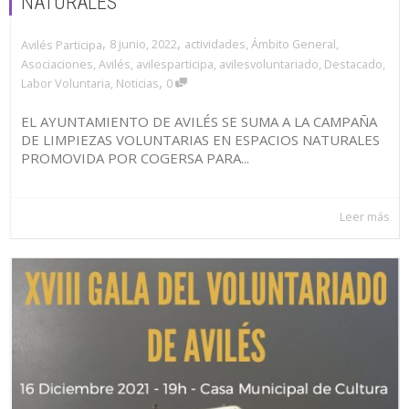
NATURALES
,
,
8 junio, 2022
actividades
,
Ámbito General
,
Avilés Participa
Asociaciones
,
Avilés
,
avilesparticipa
,
avilesvoluntariado
,
Destacado
,
,
Labor Voluntaria
,
Noticias
0
EL AYUNTAMIENTO DE AVILÉS SE SUMA A LA CAMPAÑA
DE LIMPIEZAS VOLUNTARIAS EN ESPACIOS NATURALES
PROMOVIDA POR COGERSA PARA...
Leer más