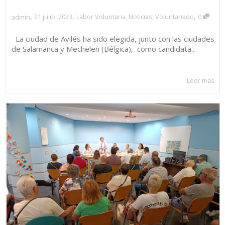
,
,
,
21 julio, 2023
Labor Voluntaria
,
Noticias
,
Voluntariado
0
admin
La ciudad de Avilés ha sido elegida, junto con las ciudades
de Salamanca y Mechelen (Bélgica), como candidata...
Leer más