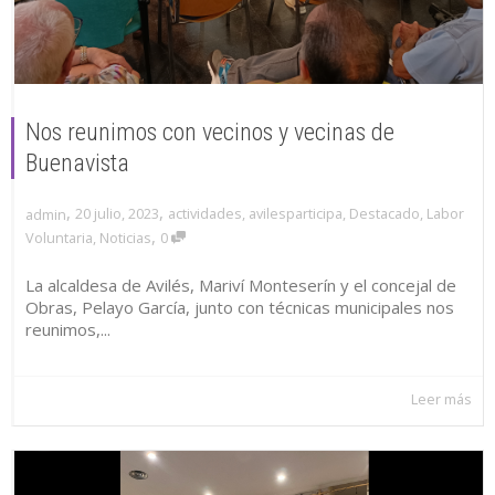
Nos reunimos con vecinos y vecinas de
Buenavista
,
,
20 julio, 2023
actividades
,
avilesparticipa
,
Destacado
,
Labor
admin
,
Voluntaria
,
Noticias
0
La alcaldesa de Avilés, Mariví Monteserín y el concejal de
Obras, Pelayo García, junto con técnicas municipales nos
reunimos,...
Leer más