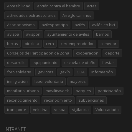
Accesibilidad
acción contra el hambre
actas
actividades extraescolares
Arreglo caminos
Asociacionismo
avilesparticipa
avilés
avilés en bici
avispa
avispón
ayuntamiento de avilés
barrios
becas
bicicleta
cern
cernemprendedor
comedor
Consejos de Participación de Zona
cooperación
deporte
desarrollo
equipamiento
escuela de otoño
fiestas
foro solidario
gaviotas
gaxín
GLIA
información
inmigración
labor voluntaria
mayores
mobiliario urbano
movilityweek
parques
participación
reconocicimiento
reconocimiento
subvenciones
transporte
velutina
vespa
vigilancia
Voluntariado
INTRANET