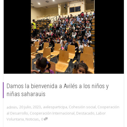
Damos la bienvenida a Avilés a los niños y
niñas saharauis
,
,
20 julio, 2023
avilesparticipa
,
Cohesión social
,
Cooperación
admin
al Desarrollo
,
Cooperación Internacional
,
Destacado
,
Labor
,
Voluntaria
,
Noticias
0