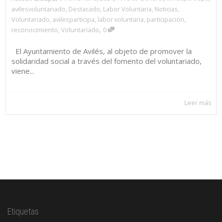
avilesvoluntariado
,
Destacado
,
Labor Voluntaria
,
Noticias
,
Voluntariado
,
avilesparticipa
,
labor voluntaria
,
participación
,
,
reconocimiento
,
Voluntariado
0
El Ayuntamiento de Avilés, al objeto de promover la
solidaridad social a través del fomento del voluntariado,
viene...
Leer más
Etiquetas