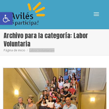
Abrir barra de herramientas
Cambia
Archivo para la categoría: Labor
Voluntaria
Página de inicio
Labor Voluntaria
navega