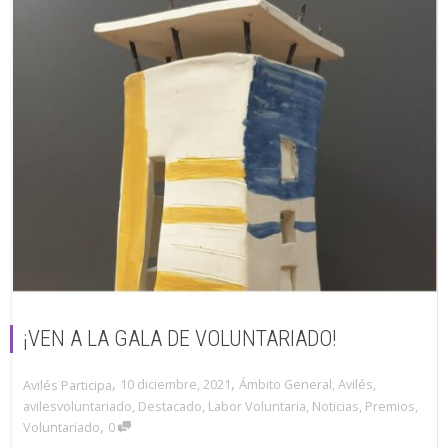
¡VEN A LA GALA DE VOLUNTARIADO!
,
,
10 diciembre, 2021
Ámbito General
,
Avilés
,
Avilés Participa
avilesvoluntariado
,
Destacado
,
Labor Voluntaria
,
Noticias
,
Premios
,
,
Voluntariado
0