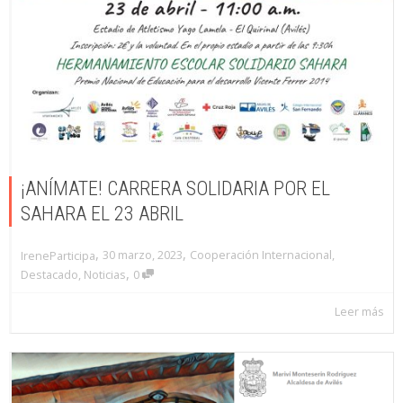
¡ANÍMATE! CARRERA SOLIDARIA POR EL
SAHARA EL 23 ABRIL
,
,
30 marzo, 2023
Cooperación Internacional
,
IreneParticipa
,
Destacado
,
Noticias
0
Leer más