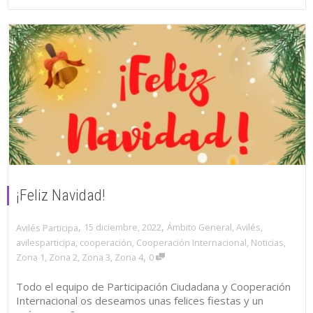
¡Feliz Navidad!
,
,
15 diciembre, 2022
Ámbito General
,
Avilés
,
Avilés Participa
avilesparticipa
,
cooperación
,
Cooperación Internacional
,
Noticias
,
,
Zona 1
,
Zona 2
,
Zona 3
,
Zona 4
0
Todo el equipo de Participación Ciudadana y Cooperación
Internacional os deseamos unas felices fiestas y un