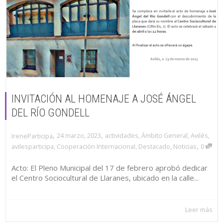
INVITACIÓN AL HOMENAJE A JOSÉ ÁNGEL
DEL RÍO GONDELL
,
,
24 marzo, 2023
actividades
,
Ámbito General
,
Avilés
,
IreneParticipa
,
avilesparticipa
,
Cooperación Internacional
,
Destacado
,
Noticias
0
Acto: El Pleno Municipal del 17 de febrero aprobó dedicar
el Centro Sociocultural de Llaranes, ubicado en la calle...
Leer más