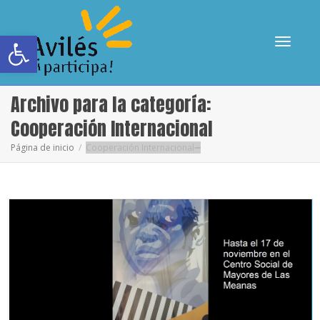
Abrir barra de herramientas
Cambia
Archivo para la categoría:
Cooperación Internacional
Página de inicio
Cooperación Internacional
navega