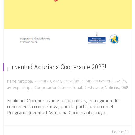
¡Juventud Asturiana Cooperante 2023!
,
,
21 marzo, 2023
actividades
,
Ámbito General
,
Avilés
,
IreneParticipa
,
avilesparticipa
,
Cooperación Internacional
,
Destacado
,
Noticias
0
Finalidad: Obtener ayudas económicas, en régimen de
concurrencia competitiva, para la participación en el
Programa Juventud Asturiana Cooperante, cuya...
Leer más