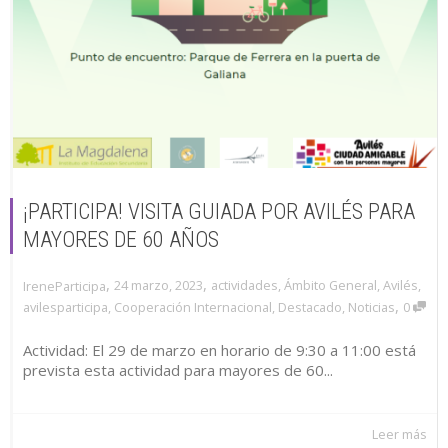
¡PARTICIPA! VISITA GUIADA POR AVILÉS PARA
MAYORES DE 60 AÑOS
,
,
24 marzo, 2023
actividades
,
Ámbito General
,
Avilés
,
IreneParticipa
,
avilesparticipa
,
Cooperación Internacional
,
Destacado
,
Noticias
0
Actividad: El 29 de marzo en horario de 9:30 a 11:00 está
prevista esta actividad para mayores de 60...
Leer más