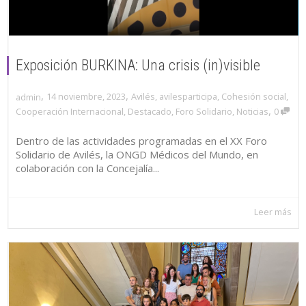
Exposición BURKINA: Una crisis (in)visible
,
,
14 noviembre, 2023
Avilés
,
avilesparticipa
,
Cohesión social
,
admin
,
Cooperación Internacional
,
Destacado
,
Foro Solidario
,
Noticias
0
Dentro de las actividades programadas en el XX Foro
Solidario de Avilés, la ONGD Médicos del Mundo, en
colaboración con la Concejalía...
Leer más