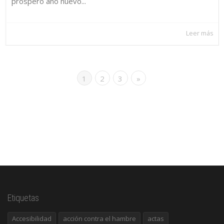
próspero año nuevo...
Leer más
1
2
3
»
Etiquetas
Accesibilidad
acción contra el hambre
actas