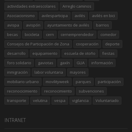
actividades extraescolares
Arreglo caminos
Asociacionismo
avilesparticipa
avilés
avilés en bici
avispa
avispón
ayuntamiento de avilés
barrios
becas
bicicleta
cern
cernemprendedor
comedor
Consejos de Participación de Zona
cooperación
deporte
desarrollo
equipamiento
escuela de otoño
fiestas
foro solidario
gaviotas
gaxín
GLIA
información
inmigración
labor voluntaria
mayores
mobiliario urbano
movilityweek
parques
participación
reconocicimiento
reconocimiento
subvenciones
transporte
velutina
vespa
vigilancia
Voluntariado
INTRANET