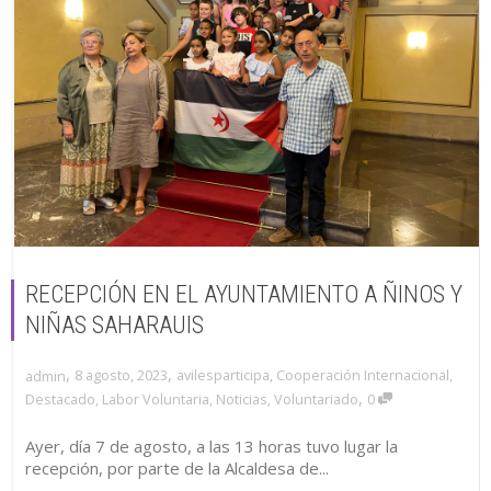
RECEPCIÓN EN EL AYUNTAMIENTO A ÑINOS Y
NIÑAS SAHARAUIS
,
,
8 agosto, 2023
avilesparticipa
,
Cooperación Internacional
,
admin
,
Destacado
,
Labor Voluntaria
,
Noticias
,
Voluntariado
0
Ayer, día 7 de agosto, a las 13 horas tuvo lugar la
recepción, por parte de la Alcaldesa de...