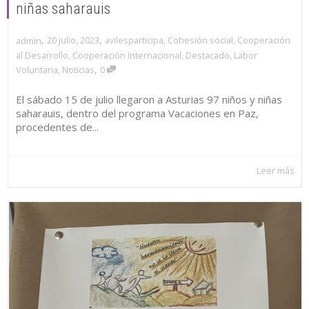
niñas saharauis
,
,
20 julio, 2023
avilesparticipa
,
Cohesión social
,
Cooperación
admin
al Desarrollo
,
Cooperación Internacional
,
Destacado
,
Labor
,
Voluntaria
,
Noticias
0
El sábado 15 de julio llegaron a Asturias 97 niños y niñas
saharauis, dentro del programa Vacaciones en Paz,
procedentes de...
Leer más