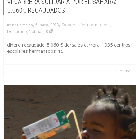
VI CARRERA SOLIDARIA POR EL SAHARA:
5.060€ RECAUDADOS
,
,
5 mayo, 2023
Cooperación Internacional
,
IreneParticipa
,
Destacado
,
Noticias
0
dinero recaudado: 5.060 € dorsales carrera: 1935 centros
escolares hermanados: 15
Leer más