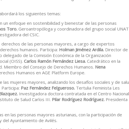
o abordará los siguientes temas:
con un enfoque en sostenibilidad y bienestar de las personas
mos
Toro.
Geroantropóloga y coordinadora del grupo social UNA
estigadora del CSIC.
os derechos de las personas mayores, a cargo de expertos
n derechos humanos. Participa:
Holman Jiménez Ardila.
Director de
o delegado de la Comisión Económica de la Organización
cial (OISS).
Carlos Ramón Fernández Liesa.
Catedrático en la
rid. Miembro del Consejo de Derechos Humanos.
Nena
rechos Humanos en AGE Platform Europe.
de las mujeres mayores, analizando los desafíos sociales y de sal
 Participa:
Paz Fernández Felgueroso.
Tertulia Feminista Les
Blazquez.
Investigadora doctora contratada en el Centro Nacional
tituto de Salud Carlos III.
Pilar Rodríguez
Rodríguez.
Presidenta
cas en las personas mayores asturianas, con la participación de
y del Ayuntamiento de Avilés.