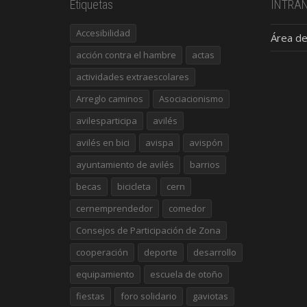
Etiquetas
INTRA
Accesibilidad
Área de
acción contra el hambre
actas
actividades extraescolares
Arreglo caminos
Asociacionismo
avilesparticipa
avilés
avilés en bici
avispa
avispón
ayuntamiento de avilés
barrios
becas
bicicleta
cern
cernemprendedor
comedor
Consejos de Participación de Zona
cooperación
deporte
desarrollo
equipamiento
escuela de otoño
fiestas
foro solidario
gaviotas