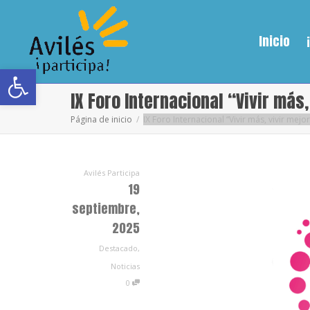
Inicio
Abrir barra de herramientas
IX Foro Internacional “Vivir más,
Página de inicio
IX Foro Internacional “Vivir más, vivir mejor
Avilés Participa
19
septiembre,
2025
Destacado
,
Noticias
0