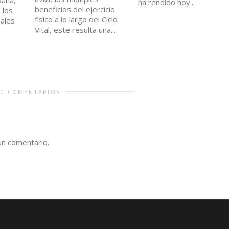
ha rendido hoy...
beneficios del ejercicio
 los
físico a lo largo del Ciclo
pales
Vital, este resulta una...
0 COMENTARIOS
un comentario.