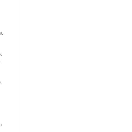
a,
os
s
s,
a