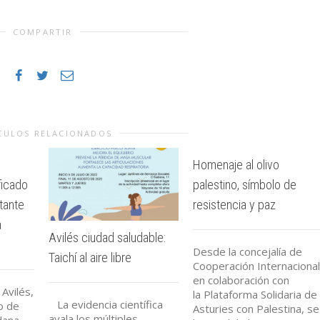
COMPARTIR
CULOS RELACIONADOS
Homenaje al olivo
ficado
palestino, símbolo de
tante
resistencia y paz
a
Avilés ciudad saludable:
Desde la concejalía de
Taichí al aire libre
Cooperación Internacional
en colaboración con
Avilés,
la Plataforma Solidaria de
La evidencia científica
io de
Asturies con Palestina, se
avala los múltiples
dana,