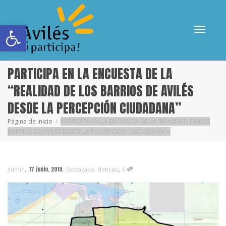
Abrir barra de herramientas
Cambia
PARTICIPA EN LA ENCUESTA DE LA
“REALIDAD DE LOS BARRIOS DE AVILÉS
DESDE LA PERCEPCIÓN CIUDADANA”
navega
Página de inicio
PARTICIPA EN LA ENCUESTA DE LA “REALIDAD DE LOS
BARRIOS DE AVILÉS DESDE LA PERCEPCIÓN CIUDADANA”
,
,
,
17 junio, 2019
admin
Destacado
,
Noticias
0