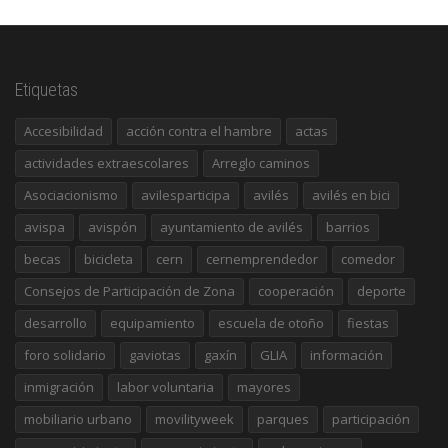
Etiquetas
Accesibilidad
acción contra el hambre
actas
actividades extraescolares
Arreglo caminos
Asociacionismo
avilesparticipa
avilés
avilés en bici
avispa
avispón
ayuntamiento de avilés
barrios
becas
bicicleta
cern
cernemprendedor
comedor
Consejos de Participación de Zona
cooperación
deporte
desarrollo
equipamiento
escuela de otoño
fiestas
foro solidario
gaviotas
gaxín
GLIA
información
inmigración
labor voluntaria
mayores
mobiliario urbano
movilityweek
parques
participación