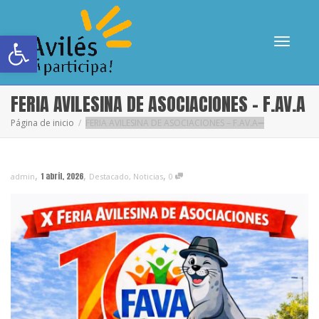
Abrir barra de herramientas
Cambia
FERIA AVILESINA DE ASOCIACIONES – F.AV.A
Página de inicio
FERIA AVILESINA DE ASOCIACIONES – F.AV.A
navega
,
,
,
1 abril, 2026
admin
Destacado
,
Noticias
0