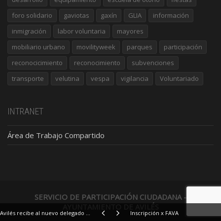
foro solidario
gaviotas
gaxín
GLIA
información
inmigración
labor voluntaria
mayores
mobiliario urbano
movilityweek
parques
participación
reconocicimiento
reconocimiento
subvenciones
transporte
velutina
vespa
vigilancia
Voluntariado
INTRANET
Área de Trabajo Compartido
SERVICIO DE PARTICIPACIÓN CIUDADANA -
AYUNTAMIENTO DE AVILÉS
Avilés recibe al nuevo delegado saharaui en Asturias
Inscripción x FAVA