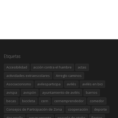
Etiquetas
Accesibilidad
acción contra el hambre
actas
actividades extraescolares
Arreglo caminos
Asociacionismo
avilesparticipa
avilés
avilés en bici
avispa
avispón
ayuntamiento de avilés
barrios
becas
bicicleta
cern
cernemprendedor
comedor
Consejos de Participación de Zona
cooperación
deporte
desarrollo
equipamiento
escuela de otoño
fiestas