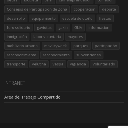
Consejos de Participación de Zona
cooperación
deporte
desarrollo
equipamiento
escuela de otoño
fiestas
foro solidario
gaviotas
gaxín
GLIA
información
inmigración
labor voluntaria
mayores
mobiliario urbano
movilityweek
parques
participación
reconocicimiento
reconocimiento
subvenciones
transporte
velutina
vespa
vigilancia
Voluntariado
INTRANET
Área de Trabajo Compartido