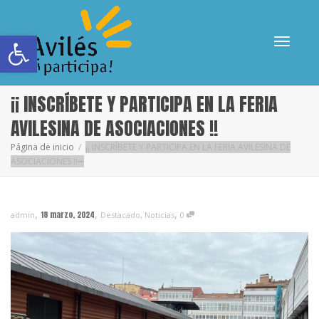
Abrir barra de herramientas
Cambia
¡¡ INSCRÍBETE Y PARTICIPA EN LA FERIA
AVILESINA DE ASOCIACIONES !!
Página de inicio
¡¡ INSCRÍBETE Y PARTICIPA EN LA FERIA AVILESINA DE
ASOCIACIONES !!
navega
,
,
,
18 marzo, 2024
admin
Destacado
,
Noticias
0