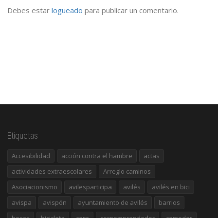
Debes estar
logueado
para publicar un comentario.
Etiquetas
Accesibilidad
acción contra el hambre
actas
actividades extraescolares
Arreglo caminos
Asociacionismo
avilesparticipa
avilés
avilés en bici
avispa
avispón
ayuntamiento de avilés
barrios
becas
bicicleta
cern
cernemprendedor
comedor