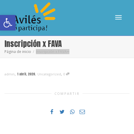
Abrir barra de herramientas
Cambia
Inscripción x FAVA
Página de inicio
Inscripción x FAVA
navega
,
,
,
1 abril, 2026
admin
Uncategorized
0
COMPARTIR