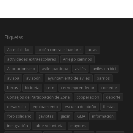
Etiquetas
Accesibilidad
acción contra el hambre
actas
actividades extraescolares
Arreglo caminos
Asociacionismo
avilesparticipa
avilés
avilés en bici
avispa
avispón
ayuntamiento de avilés
barrios
becas
bicicleta
cern
cernemprendedor
comedor
Consejos de Participación de Zona
cooperación
deporte
desarrollo
equipamiento
escuela de otoño
fiestas
foro solidario
gaviotas
gaxín
GLIA
información
inmigración
labor voluntaria
mayores