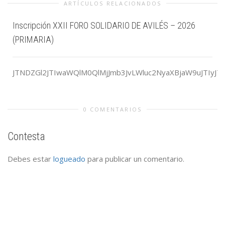
ARTÍCULOS RELACIONADOS
Inscripción XXII FORO SOLIDARIO DE AVILÉS – 2026
(PRIMARIA)
JTNDZGl2JTIwaWQlM0QlMjJmb3JvLWluc2NyaXBjaW9uJTIyJ
0 COMENTARIOS
Contesta
Debes estar
logueado
para publicar un comentario.