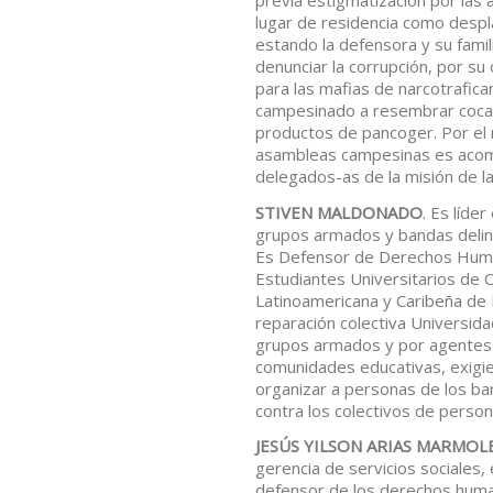
lugar de residencia como despla
estando la defensora y su famili
denunciar la corrupción, por su
para las mafias de narcotrafica
campesinado a resembrar coca en
productos de pancoger. Por el r
asambleas campesinas es acomp
delegados-as de la misión de 
STIVEN MALDONADO
. Es líde
grupos armados y bandas delincu
Es Defensor de Derechos Huma
Estudiantes Universitarios de C
Latinoamericana y Caribeña de
reparación colectiva Universida
grupos armados y por agentes de
comunidades educativas, exigie
organizar a personas de los bar
contra los colectivos de pers
JESÚS YILSON ARIAS MARMOL
gerencia de servicios sociales
defensor de los derechos huma