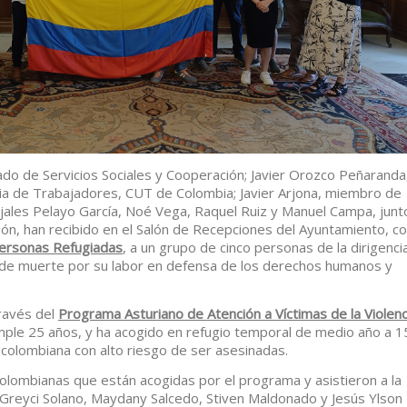
ado de Servicios Sociales y Cooperación; Javier Orozco Peñaranda
aria de Trabajadores, CUT de Colombia; Javier Arjona, miembro de
ejales Pelayo García, Noé Vega, Raquel Ruiz y Manuel Campa, junt
ón, han recibido en el Salón de Recepciones del Ayuntamiento, c
Personas Refugiadas
, a un grupo de cinco personas de la dirigenci
de muerte por su labor en defensa de los derechos humanos y
ravés del
Programa Asturiano de Atención a Víctimas de la Violenc
ple 25 años, y ha acogido en refugio temporal de medio año a 1
l colombiana con alto riesgo de ser asesinadas.
colombianas que están acogidas por el programa y asistieron a la
, Greyci Solano, Maydany Salcedo, Stiven Maldonado y Jesús Ylson