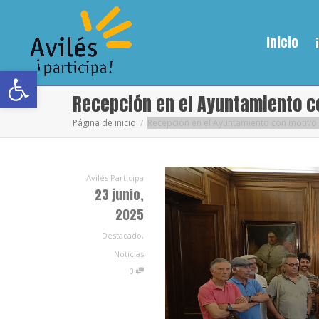
Inicio
Abrir barra de herramientas
Recepción en el Ayuntamiento c
Página de inicio
Recepción en el Ayuntamiento con motivo 
Avilés Participa
23 junio,
2025
Destacado
,
Noticias
0