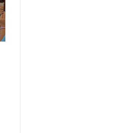
su
a 
or
de
lo
Avi