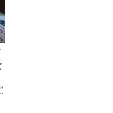
,
o a
on
a
ia
50