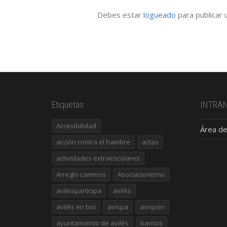
Debes estar
logueado
para publicar 
Etiquetas
INTRA
Accesibilidad
Área de
acción contra el hambre
actas
actividades extraescolares
Arreglo caminos
Asociacionismo
avilesparticipa
avilés
avilés en bici
avispa
avispón
ayuntamiento de avilés
barrios