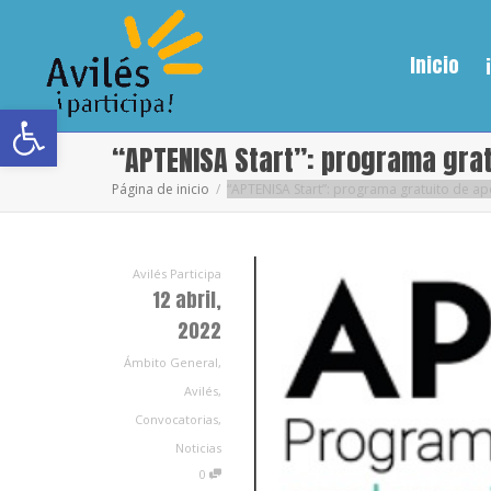
Inicio
Abrir barra de herramientas
“APTENISA Start”: programa gra
Página de inicio
“APTENISA Start”: programa gratuito de 
Avilés Participa
12 abril,
2022
Ámbito General
,
Avilés
,
Convocatorias
,
Noticias
0