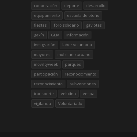
cooperación
deporte
desarrollo
equipamiento
escuela de otoño
fiestas
foro solidario
gaviotas
gaxín
GLIA
información
inmigración
labor voluntaria
mayores
mobiliario urbano
movilityweek
parques
participación
reconocicimiento
reconocimiento
subvenciones
transporte
velutina
vespa
vigilancia
Voluntariado