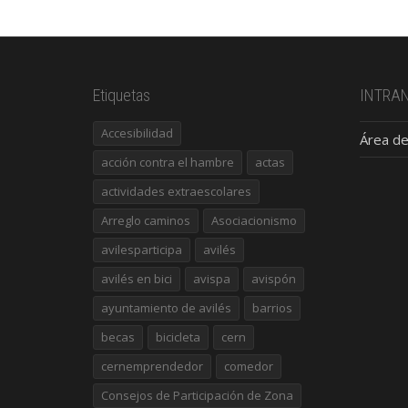
Etiquetas
INTRA
Accesibilidad
Área de
acción contra el hambre
actas
actividades extraescolares
Arreglo caminos
Asociacionismo
avilesparticipa
avilés
avilés en bici
avispa
avispón
ayuntamiento de avilés
barrios
becas
bicicleta
cern
cernemprendedor
comedor
Consejos de Participación de Zona