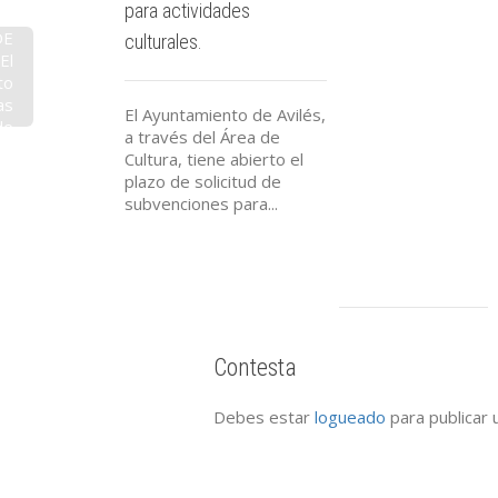
para actividades
DE
culturales.
El
to
as
El Ayuntamiento de Avilés,
de
a través del Área de
te
Cultura, tiene abierto el
de
plazo de solicitud de
22
subvenciones para...
 a
00
Contesta
Debes estar
logueado
para publicar 