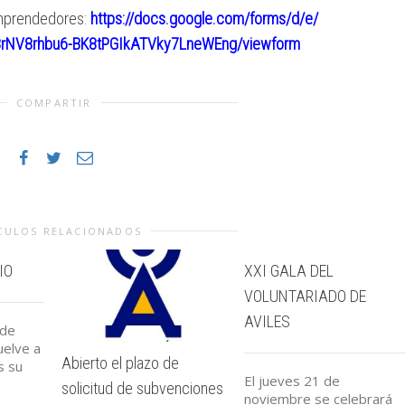
prendedores:
https://docs.google.com/forms/
d/e/
rNV8r
hbu6-BK8tPGIkATVky7LneWEng/
viewform
COMPARTIR
CULOS RELACIONADOS
IO
XXI GALA DEL
VOLUNTARIADO DE
AVILES
 de
uelve a
Abierto el plazo de
s su
El jueves 21 de
solicitud de subvenciones
noviembre se celebrará