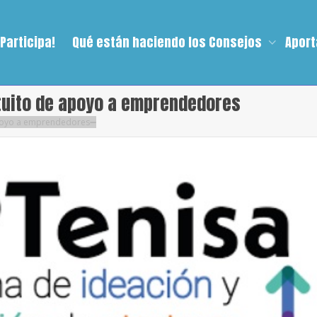
¡Participa!
Qué están haciendo los Consejos
Aport
tuito de apoyo a emprendedores
apoyo a emprendedores