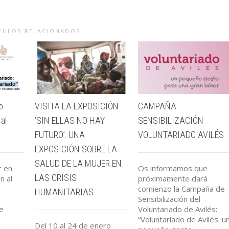
CULOS RELACIONADOS
o
VISITA LA EXPOSICIÓN
CAMPAÑA
 al
‘SIN ELLAS NO HAY
SENSIBILIZACIÓN
FUTURO’: UNA
VOLUNTARIADO AVILÉS
EXPOSICIÓN SOBRE LA
SALUD DE LA MUJER EN
r en
Os informamos que
LAS CRISIS
n al
próximamente dará
comienzo la Campaña de
HUMANITARIAS
Sensibilización del
e
Voluntariado de Avilés:
“Voluntariado de Avilés: u
Del 10 al 24 de enero