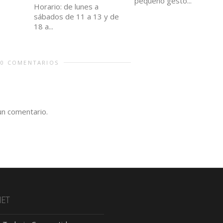
pequeño gesto...
Horario: de lunes a
sábados de 11 a 13 y de
18 a...
0 COMENTARIOS
un comentario.
NET