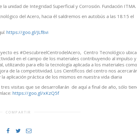
e la unidad de Integridad Superficial y Corrosión. Fundación ITMA.
nológico del Acero, hacia él saldremos en autobús a las 18:15 el
quí:
https://goo.gl/
JLf8vi
royecto es #DescubreelCentrodelAcero,
Centro Tecnológico ubic
actividad en el campo de los materiales contribuyendo al impulso y 
l, utilizando para ello la tecnología aplicada a los materiales com
ra de la competitividad. Los Científicos del centro nos acercará
 la aplicación práctica de los mismos en nuestra vida diaria
 tres visitas que se desarrollarán de aquí a final de año, sólo tie
enlace:
https://goo.gl/xKzQ5f
COMPARTIR