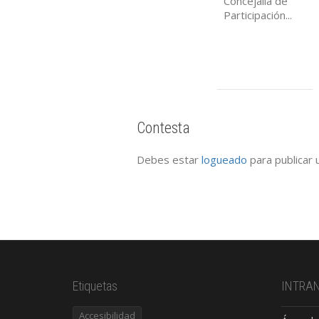
Concejalía de
Participación...
Contesta
Debes estar
logueado
para publicar 
Etiquetas
INTRA
Accesibilidad