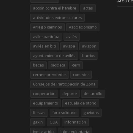
Área de
acción contra el hambre
actas
actividades extraescolares
Arreglo caminos
Asociacionismo
avilesparticipa
avilés
avilés en bici
avispa
avispón
ayuntamiento de avilés
barrios
becas
bicicleta
cern
cernemprendedor
comedor
Consejos de Participación de Zona
cooperación
deporte
desarrollo
equipamiento
escuela de otoño
fiestas
foro solidario
gaviotas
gaxín
GLIA
información
inmigración
labor voluntaria