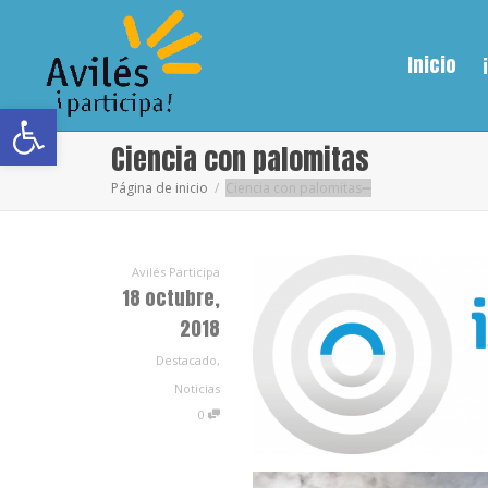
Inicio
Abrir barra de herramientas
Ciencia con palomitas
Página de inicio
Ciencia con palomitas
Avilés Participa
18 octubre,
2018
Destacado
,
Noticias
0