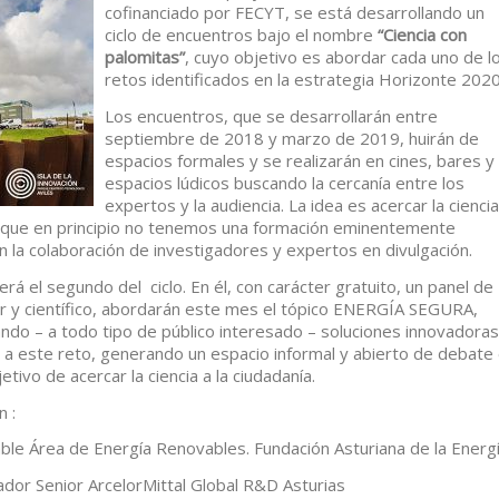
cofinanciado por FECYT, se está desarrollando un
ciclo de encuentros bajo el nombre
“Ciencia con
palomitas”
, cuyo objetivo es abordar cada uno de l
retos identificados en la estrategia Horizonte 2020
Los encuentros, que se desarrollarán entre
septiembre de 2018 y marzo de 2019, huirán de
espacios formales y se realizarán en cines, bares y
espacios lúdicos buscando la cercanía entre los
expertos y la audiencia. La idea es acercar la ciencia
s que en principio no tenemos una formación eminentemente
on la colaboración de investigadores y expertos en divulgación.
será el segundo del ciclo. En él, con carácter gratuito, un panel de
or y científico, abordarán este mes el tópico ENERGÍA SEGURA,
do – a todo tipo de público interesado – soluciones innovadoras
a a este reto, generando un espacio informal y abierto de debate
etivo de acercar la ciencia a la ciudadanía.
 :
ble Área de Energía Renovables. Fundación Asturiana de la Energí
ador Senior ArcelorMittal Global R&D Asturias