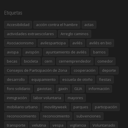
Etiquetas
Accesibilidad
acción contra el hambre
actas
actividades extraescolares
Arreglo caminos
Asociacionismo
avilesparticipa
avilés
avilés en bici
avispa
avispón
ayuntamiento de avilés
barrios
becas
bicicleta
cern
cernemprendedor
comedor
Consejos de Participación de Zona
cooperación
deporte
desarrollo
equipamiento
escuela de otoño
fiestas
foro solidario
gaviotas
gaxín
GLIA
información
inmigración
labor voluntaria
mayores
mobiliario urbano
movilityweek
parques
participación
reconocicimiento
reconocimiento
subvenciones
transporte
velutina
vespa
vigilancia
Voluntariado