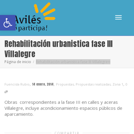
Abrir barra de herramientas
Cambia
Rehabilitación urbanistica fase III
Villalegre
Página de inicio
Rehabilitación urbanistica fase III Villalegre
navega
,
,
,
14 enero, 2014
Fuencisla Rubio
Propuestas
,
Propuestas realizadas
,
Zona 1
0
Obras correspondientes a la fase III en calles y aceras
Villalegre, incluye acondicionamiento espacios públicos de
aparcamiento.
COMPARTIR