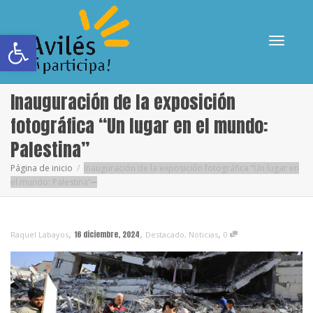
Abrir barra de herramientas
Cambia
Inauguración de la exposición
fotográfica “Un lugar en el mundo:
Palestina”
navega
Página de inicio
Inauguración de la exposición fotográfica “Un lugar en
el mundo: Palestina”
,
,
,
16 diciembre, 2024
Raquel Labayos
Destacado
,
Noticias
0