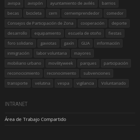
avispa
avispón
ayuntamiento de avilés
barrios
becas
bicicleta
cern
cernemprendedor
comedor
Consejos de Participación de Zona
cooperación
deporte
desarrollo
equipamiento
escuela de otoño
fiestas
foro solidario
gaviotas
gaxín
GLIA
información
inmigración
labor voluntaria
mayores
mobiliario urbano
movilityweek
parques
participación
reconocicimiento
reconocimiento
subvenciones
transporte
velutina
vespa
vigilancia
Voluntariado
INTRANET
Área de Trabajo Compartido