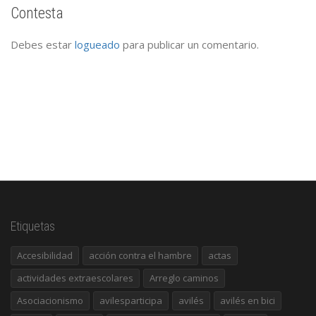
Contesta
Debes estar
logueado
para publicar un comentario.
Etiquetas
Accesibilidad
acción contra el hambre
actas
actividades extraescolares
Arreglo caminos
Asociacionismo
avilesparticipa
avilés
avilés en bici