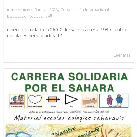
,
,
5 mayo, 2023
Cooperación Internacional
,
IreneParticipa
,
Destacado
,
Noticias
0
dinero recaudado: 5.060 € dorsales carrera: 1935 centros
escolares hermanados: 15
Leer más