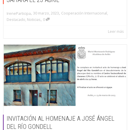
,
,
30 marzo, 2023
Cooperación Internacional
,
IreneParticipa
,
Destacado
,
Noticias
0
Leer más
INVITACIÓN AL HOMENAJE A JOSÉ ÁNGEL
DEL RÍO GONDELL