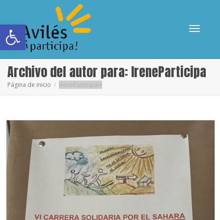
Abrir barra de herramientas
Cambia
Archivo del autor para: IreneParticipa
Página de inicio
IreneParticipa
navega