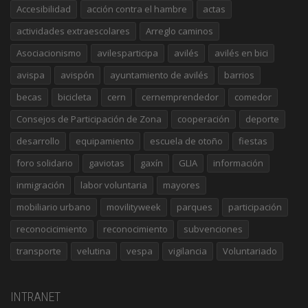
Accesibilidad
acción contra el hambre
actas
actividades extraescolares
Arreglo caminos
Asociacionismo
avilesparticipa
avilés
avilés en bici
avispa
avispón
ayuntamiento de avilés
barrios
becas
bicicleta
cern
cernemprendedor
comedor
Consejos de Participación de Zona
cooperación
deporte
desarrollo
equipamiento
escuela de otoño
fiestas
foro solidario
gaviotas
gaxín
GLIA
información
inmigración
labor voluntaria
mayores
mobiliario urbano
movilityweek
parques
participación
reconocicimiento
reconocimiento
subvenciones
transporte
velutina
vespa
vigilancia
Voluntariado
INTRANET