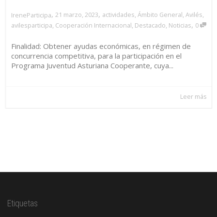
,
,
21 marzo, 2023
actividades
,
Ámbito General
,
Avilés
,
IreneParticipa
,
avilesparticipa
,
Cooperación Internacional
,
Destacado
,
Noticias
0
Finalidad: Obtener ayudas económicas, en régimen de
concurrencia competitiva, para la participación en el
Programa Juventud Asturiana Cooperante, cuya...
Leer más
Etiquetas