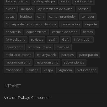
Asociacionismo
avilesparticipa
avilés
avilés en bici
avispa
avispón
ayuntamiento de avilés
barrios
becas
bicicleta
cern
cernemprendedor
comedor
Consejos de Participación de Zona
cooperación
deporte
desarrollo
equipamiento
escuela de otoño
fiestas
foro solidario
gaviotas
gaxín
GLIA
información
inmigración
labor voluntaria
mayores
mobiliario urbano
movilityweek
parques
participación
reconocicimiento
reconocimiento
subvenciones
transporte
velutina
vespa
vigilancia
Voluntariado
INTRANET
Área de Trabajo Compartido