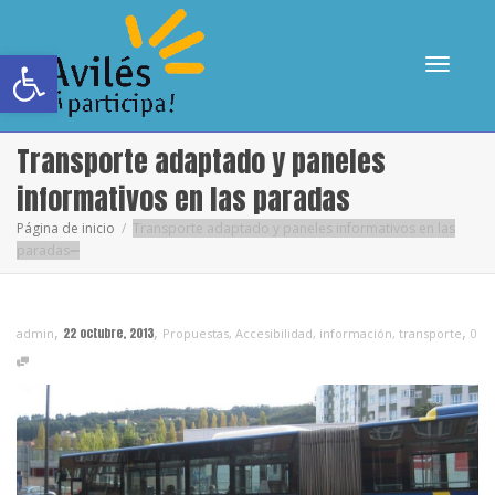
Abrir barra de herramientas
Cambia
Transporte adaptado y paneles
informativos en las paradas
Página de inicio
Transporte adaptado y paneles informativos en las
paradas
navega
,
,
,
22 octubre, 2013
admin
Propuestas
,
Accesibilidad
,
información
,
transporte
0