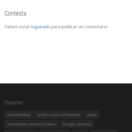
Contesta
Debes estar
logueado
para publicar un comentario.
Etiquetas
Accesibilidad
acción contra el hambre
actas
actividades extraescolares
Arreglo caminos