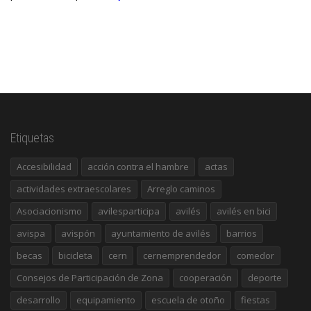
Etiquetas
Accesibilidad
acción contra el hambre
actas
actividades extraescolares
Arreglo caminos
Asociacionismo
avilesparticipa
avilés
avilés en bici
avispa
avispón
ayuntamiento de avilés
barrios
becas
bicicleta
cern
cernemprendedor
comedor
Consejos de Participación de Zona
cooperación
deporte
desarrollo
equipamiento
escuela de otoño
fiestas