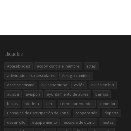
Etiquetas
Accesibilidad
acción contra el hambre
actas
actividades extraescolares
Arreglo caminos
Asociacionismo
avilesparticipa
avilés
avilés en bici
avispa
avispón
ayuntamiento de avilés
barrios
becas
bicicleta
cern
cernemprendedor
comedor
Consejos de Participación de Zona
cooperación
deporte
desarrollo
equipamiento
escuela de otoño
fiestas