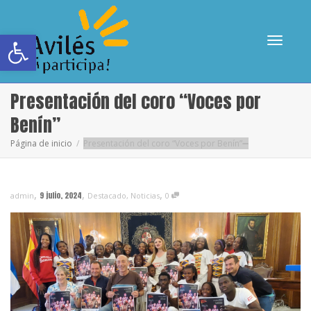
Abrir barra de herramientas
Cambia
Presentación del coro “Voces por
Benín”
Página de inicio
Presentación del coro “Voces por Benín”
navega
,
,
,
9 julio, 2024
admin
Destacado
,
Noticias
0