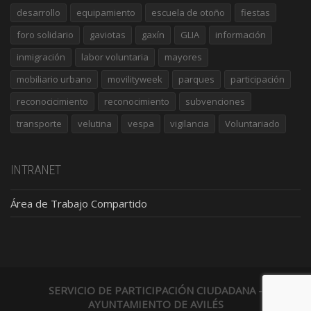
desarrollo
equipamiento
escuela de otoño
fiestas
foro solidario
gaviotas
gaxín
GLIA
información
inmigración
labor voluntaria
mayores
mobiliario urbano
movilityweek
parques
participación
reconocicimiento
reconocimiento
subvenciones
transporte
velutina
vespa
vigilancia
Voluntariado
INTRANET
Área de Trabajo Compartido
SERVICIO DE PARTICIPACIÓN CIUDADANA -
AYUNTAMIENTO DE AVILÉS