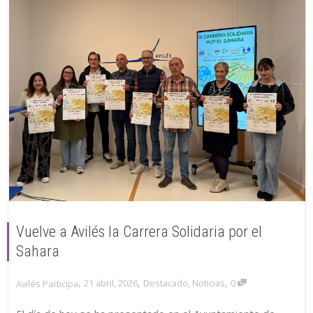
Vuelve a Avilés la Carrera Solidaria por el
Sahara
,
,
,
21 abril, 2026
Destacado
,
Noticias
0
Avilés Participa