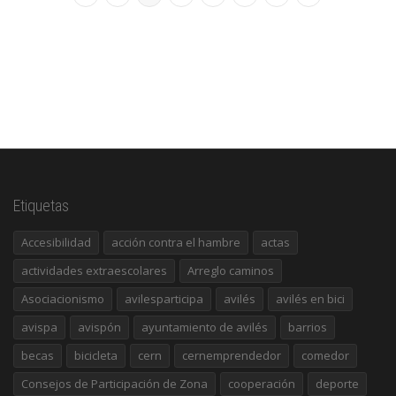
Etiquetas
Accesibilidad
acción contra el hambre
actas
actividades extraescolares
Arreglo caminos
Asociacionismo
avilesparticipa
avilés
avilés en bici
avispa
avispón
ayuntamiento de avilés
barrios
becas
bicicleta
cern
cernemprendedor
comedor
Consejos de Participación de Zona
cooperación
deporte