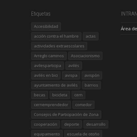
Etiquetas
INTRA
Accesibilidad
Área de
acción contra el hambre
actas
actividades extraescolares
Arreglo caminos
Asociacionismo
avilesparticipa
avilés
avilés en bici
avispa
avispón
ayuntamiento de avilés
barrios
becas
bicicleta
cern
cernemprendedor
comedor
Consejos de Participación de Zona
cooperación
deporte
desarrollo
equipamiento
escuela de otoño