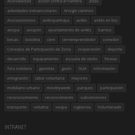
Accesibilidad
acción contra el hambre
actas
actividades extraescolares
Arreglo caminos
Asociacionismo
avilesparticipa
avilés
avilés en bici
avispa
avispón
ayuntamiento de avilés
barrios
becas
bicicleta
cern
cernemprendedor
comedor
Consejos de Participación de Zona
cooperación
deporte
desarrollo
equipamiento
escuela de otoño
fiestas
foro solidario
gaviotas
gaxín
GLIA
información
inmigración
labor voluntaria
mayores
mobiliario urbano
movilityweek
parques
participación
reconocicimiento
reconocimiento
subvenciones
transporte
velutina
vespa
vigilancia
Voluntariado
INTRANET