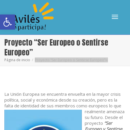
Abrir barra de herramientas
Cambia
Proyecto “Ser Europeo o Sentirse
Europeo”
Página de inicio
Proyecto “Ser Europeo o Sentirse Europeo”
navega
La Unión Europea se encuentra envuelta en la mayor crisis
política, social y económica desde su creación, pero es la
falta de identidad de sus mi
embros como europeos lo que
realmente amenaza
su futuro. Desde el
proyecto
“Ser
Europeo y Sen
tir
se