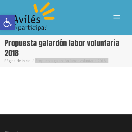
Abrir barra de herramientas
Cambia
Propuesta galardón labor voluntaria
2018
Página de inicio
Propuesta galardón labor voluntaria 2018
navega