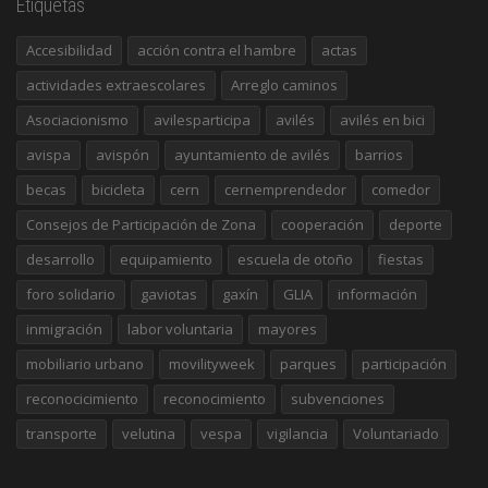
Etiquetas
Accesibilidad
acción contra el hambre
actas
actividades extraescolares
Arreglo caminos
Asociacionismo
avilesparticipa
avilés
avilés en bici
avispa
avispón
ayuntamiento de avilés
barrios
becas
bicicleta
cern
cernemprendedor
comedor
Consejos de Participación de Zona
cooperación
deporte
desarrollo
equipamiento
escuela de otoño
fiestas
foro solidario
gaviotas
gaxín
GLIA
información
inmigración
labor voluntaria
mayores
mobiliario urbano
movilityweek
parques
participación
reconocicimiento
reconocimiento
subvenciones
transporte
velutina
vespa
vigilancia
Voluntariado