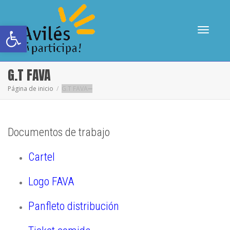
Abrir barra de herramientas
Cambia
G.T FAVA
Página de inicio
G.T FAVA
navega
Documentos de trabajo
Cartel
Logo FAVA
Panfleto distribución