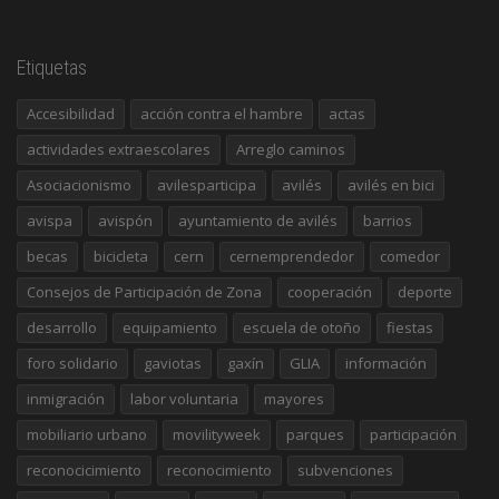
Etiquetas
Accesibilidad
acción contra el hambre
actas
actividades extraescolares
Arreglo caminos
Asociacionismo
avilesparticipa
avilés
avilés en bici
avispa
avispón
ayuntamiento de avilés
barrios
becas
bicicleta
cern
cernemprendedor
comedor
Consejos de Participación de Zona
cooperación
deporte
desarrollo
equipamiento
escuela de otoño
fiestas
foro solidario
gaviotas
gaxín
GLIA
información
inmigración
labor voluntaria
mayores
mobiliario urbano
movilityweek
parques
participación
reconocicimiento
reconocimiento
subvenciones