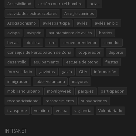
Accesibilidad
acción contra el hambre
actas
actividades extraescolares
Arreglo caminos
Asociacionismo
avilesparticipa
avilés
avilés en bici
avispa
avispón
ayuntamiento de avilés
barrios
becas
bicicleta
cern
cernemprendedor
comedor
Consejos de Participación de Zona
cooperación
deporte
desarrollo
equipamiento
escuela de otoño
fiestas
foro solidario
gaviotas
gaxín
GLIA
información
inmigración
labor voluntaria
mayores
mobiliario urbano
movilityweek
parques
participación
reconocicimiento
reconocimiento
subvenciones
transporte
velutina
vespa
vigilancia
Voluntariado
INTRANET