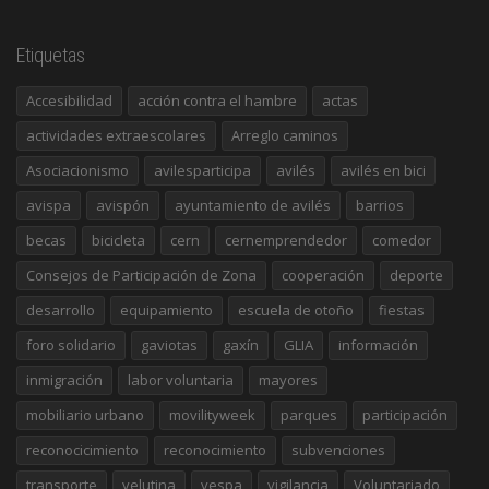
Etiquetas
Accesibilidad
acción contra el hambre
actas
actividades extraescolares
Arreglo caminos
Asociacionismo
avilesparticipa
avilés
avilés en bici
avispa
avispón
ayuntamiento de avilés
barrios
becas
bicicleta
cern
cernemprendedor
comedor
Consejos de Participación de Zona
cooperación
deporte
desarrollo
equipamiento
escuela de otoño
fiestas
foro solidario
gaviotas
gaxín
GLIA
información
inmigración
labor voluntaria
mayores
mobiliario urbano
movilityweek
parques
participación
reconocicimiento
reconocimiento
subvenciones
transporte
velutina
vespa
vigilancia
Voluntariado