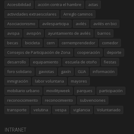
Accesibilidad
acción contra el hambre
actas
actividades extraescolares
Arreglo caminos
Asociacionismo
avilesparticipa
avilés
avilés en bici
avispa
avispón
ayuntamiento de avilés
barrios
becas
bicicleta
cern
cernemprendedor
comedor
Consejos de Participación de Zona
cooperación
deporte
desarrollo
equipamiento
escuela de otoño
fiestas
foro solidario
gaviotas
gaxín
GLIA
información
inmigración
labor voluntaria
mayores
mobiliario urbano
movilityweek
parques
participación
reconocicimiento
reconocimiento
subvenciones
transporte
velutina
vespa
vigilancia
Voluntariado
INTRANET