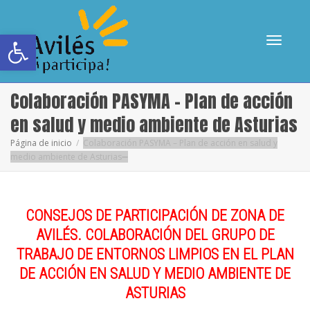
Abrir barra de herramientas
Cambia
Colaboración PASYMA – Plan de acción
en salud y medio ambiente de Asturias
Página de inicio
Colaboración PASYMA – Plan de acción en salud y
medio ambiente de Asturias
navega
CONSEJOS DE PARTICIPACIÓN DE ZONA DE
AVILÉS.
COLABORACIÓN DEL GRUPO DE
TRABAJO DE ENTORNOS LIMPIOS
EN EL PLAN
DE ACCIÓN EN SALUD Y MEDIO AMBIENTE DE
ASTURIAS