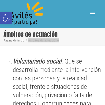
Abrir barra de herramientas
Cambia
Ámbitos de actuación
Página de inicio
Ámbitos de actuación
navega
Voluntariado
social
.
Que se
desarrolla mediante la intervención
con las personas y la realidad
social, frente a situaciones de
vulneración, privación o falta de
derechos u oportunidades para