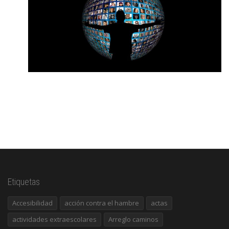
Etiquetas
Accesibilidad
acción contra el hambre
actas
actividades extraescolares
Arreglo caminos