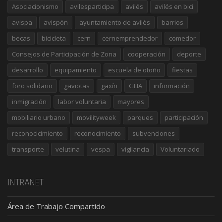
Asociacionismo
avilesparticipa
avilés
avilés en bici
avispa
avispón
ayuntamiento de avilés
barrios
becas
bicicleta
cern
cernemprendedor
comedor
Consejos de Participación de Zona
cooperación
deporte
desarrollo
equipamiento
escuela de otoño
fiestas
foro solidario
gaviotas
gaxín
GLIA
información
inmigración
labor voluntaria
mayores
mobiliario urbano
movilityweek
parques
participación
reconocicimiento
reconocimiento
subvenciones
transporte
velutina
vespa
vigilancia
Voluntariado
INTRANET
Área de Trabajo Compartido