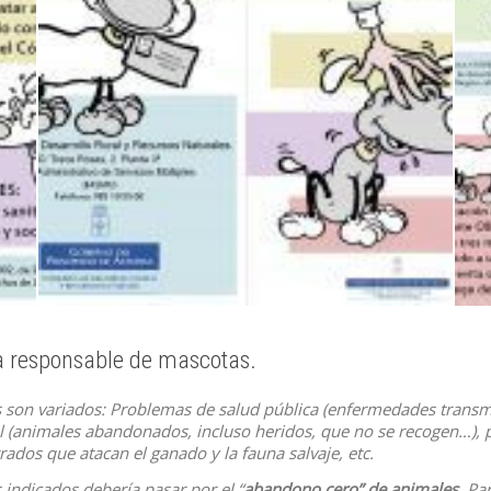
a responsable de mascotas.
 son variados: Problemas de salud pública (enfermedades transmis
l (animales abandonados, incluso heridos, que no se recogen…), p
ados que atacan el ganado y la fauna salvaje, etc.
 indicados debería pasar por el “
abandono cero” de animales
. Pa