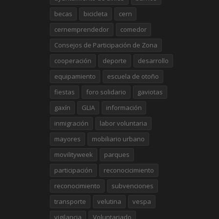
becas
bicicleta
cern
cernemprendedor
comedor
Consejos de Participación de Zona
cooperación
deporte
desarrollo
equipamiento
escuela de otoño
fiestas
foro solidario
gaviotas
gaxín
GLIA
información
inmigración
labor voluntaria
mayores
mobiliario urbano
movilityweek
parques
participación
reconocicimiento
reconocimiento
subvenciones
transporte
velutina
vespa
vigilancia
Voluntariado