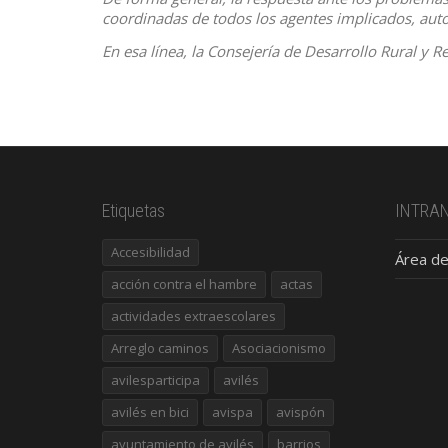
coordinadas de todos los agentes implicados, auto
En esa línea, la Consejería de Desarrollo Rural y
Etiquetas
INTRA
Accesibilidad
Área de
acción contra el hambre
actas
actividades extraescolares
Arreglo caminos
Asociacionismo
avilesparticipa
avilés
avilés en bici
avispa
avispón
ayuntamiento de avilés
barrios