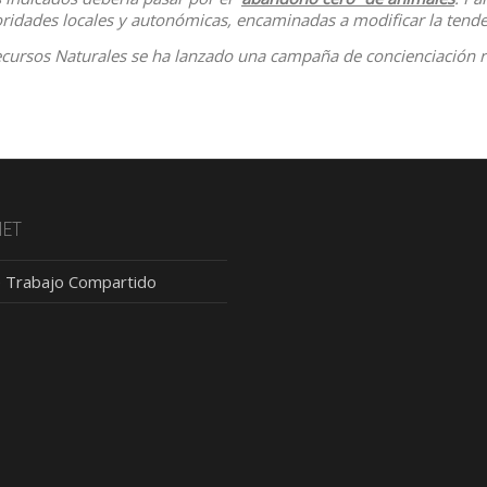
ridades locales y autonómicas, encaminadas a modificar la tende
 Recursos Naturales se ha lanzado una campaña de concienciación
NET
 Trabajo Compartido