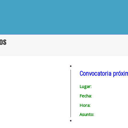
ios
Convocatoria próxi
Lugar:
Fecha:
Hora:
Asunto: