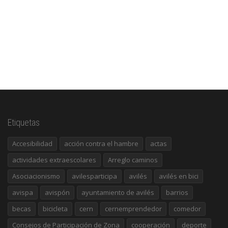
Etiquetas
Accesibilidad
acción contra el hambre
actas
actividades extraescolares
Arreglo caminos
Asociacionismo
avilesparticipa
avilés
avilés en bici
avispa
avispón
ayuntamiento de avilés
barrios
becas
bicicleta
cern
cernemprendedor
comedor
Consejos de Participación de Zona
cooperación
deporte