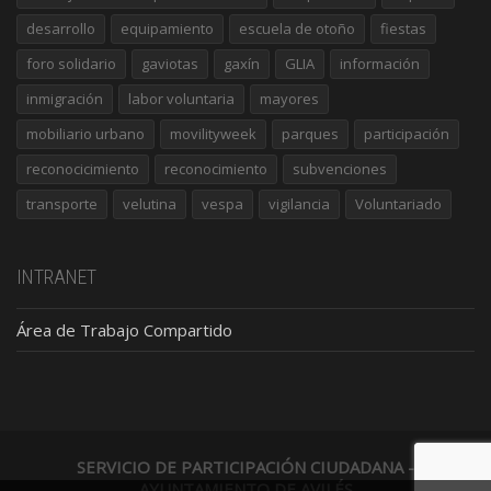
desarrollo
equipamiento
escuela de otoño
fiestas
foro solidario
gaviotas
gaxín
GLIA
información
inmigración
labor voluntaria
mayores
mobiliario urbano
movilityweek
parques
participación
reconocicimiento
reconocimiento
subvenciones
transporte
velutina
vespa
vigilancia
Voluntariado
INTRANET
Área de Trabajo Compartido
SERVICIO DE PARTICIPACIÓN CIUDADANA -
AYUNTAMIENTO DE AVILÉS