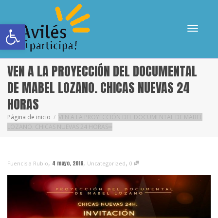
Abrir barra de herramientas
Cambia
VEN A LA PROYECCIÓN DEL DOCUMENTAL
DE MABEL LOZANO. CHICAS NUEVAS 24
HORAS
navega
Página de inicio
VEN A LA PROYECCIÓN DEL DOCUMENTAL DE MABEL
LOZANO. CHICAS NUEVAS 24 HORAS
,
,
,
4 mayo, 2016
Fuencisla Rubio
Uncategorized
0