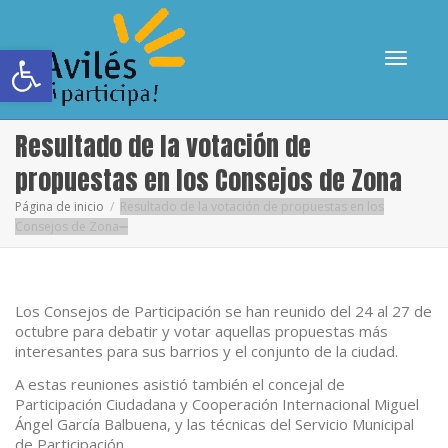
Abrir barra de herramientas
Cambia
Resultado de la votación de
propuestas en los Consejos de Zona
Página de inicio
Resultado de la votación de propuestas en los
Consejos de Zona
navega
Los Consejos de Participación se han reunido del 24 al 27 de
octubre para debatir y votar aquellas propuestas más
interesantes para sus barrios y el conjunto de la ciudad.
A estas reuniones asistió también el concejal de
Participación Ciudadana y Cooperación Internacional Miguel
Ángel García Balbuena, y las técnicas del Servicio Municipal
de Participación.