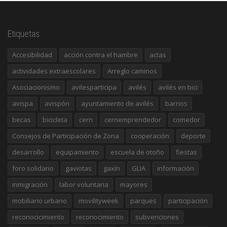
Etiquetas
Accesibilidad
acción contra el hambre
actas
actividades extraescolares
Arreglo caminos
Asociacionismo
avilesparticipa
avilés
avilés en bici
avispa
avispón
ayuntamiento de avilés
barrios
becas
bicicleta
cern
cernemprendedor
comedor
Consejos de Participación de Zona
cooperación
deporte
desarrollo
equipamiento
escuela de otoño
fiestas
foro solidario
gaviotas
gaxín
GLIA
información
inmigración
labor voluntaria
mayores
mobiliario urbano
movilityweek
parques
participación
reconocicimiento
reconocimiento
subvenciones