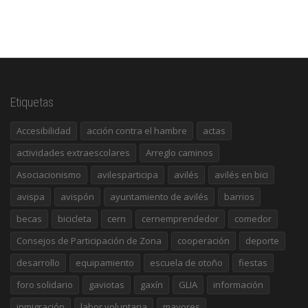
Etiquetas
Accesibilidad
acción contra el hambre
actas
actividades extraescolares
Arreglo caminos
Asociacionismo
avilesparticipa
avilés
avilés en bici
avispa
avispón
ayuntamiento de avilés
barrios
becas
bicicleta
cern
cernemprendedor
comedor
Consejos de Participación de Zona
cooperación
deporte
desarrollo
equipamiento
escuela de otoño
fiestas
foro solidario
gaviotas
gaxín
GLIA
información
inmigración
labor voluntaria
mayores