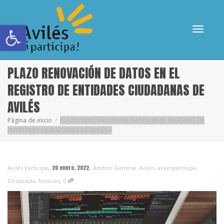
Abrir barra de herramientas
Cambia
PLAZO RENOVACIÓN DE DATOS EN EL
REGISTRO DE ENTIDADES CIUDADANAS DE
AVILÉS
navega
Página de inicio
PLAZO RENOVACIÓN DE DATOS EN EL REGISTRO DE
ENTIDADES CIUDADANAS DE AVILÉS
,
,
20 enero, 2022
Avilés Participa
Ámbito General
,
Avilés
,
avilesparticipa
,
,
Destacado
,
Noticias
0