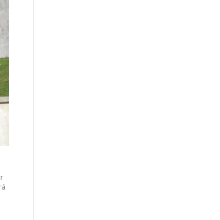
r
rá
e