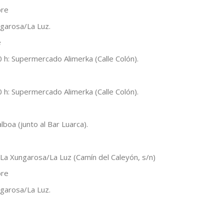
bre
ngarosa/La Luz.
e
 h: Supermercado Alimerka (Calle Colón).
e
 h: Supermercado Alimerka (Calle Colón).
lboa (junto al Bar Luarca).
 La Xungarosa/La Luz (Camín del Caleyón, s/n)
bre
ngarosa/La Luz.