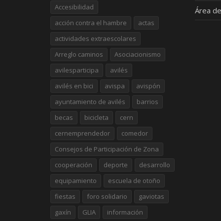
Accesibilidad
Área de
acción contra el hambre
actas
actividades extraescolares
Arreglo caminos
Asociacionismo
avilesparticipa
avilés
avilés en bici
avispa
avispón
ayuntamiento de avilés
barrios
becas
bicicleta
cern
cernemprendedor
comedor
Consejos de Participación de Zona
cooperación
deporte
desarrollo
equipamiento
escuela de otoño
fiestas
foro solidario
gaviotas
gaxín
GLIA
información