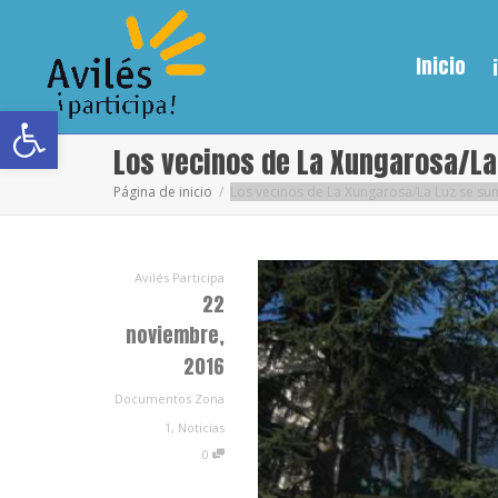
Inicio
Abrir barra de herramientas
Los vecinos de La Xungarosa/La
Página de inicio
Los vecinos de La Xungarosa/La Luz se su
Avilés Participa
22
noviembre,
2016
Documentos Zona
1
,
Noticias
0