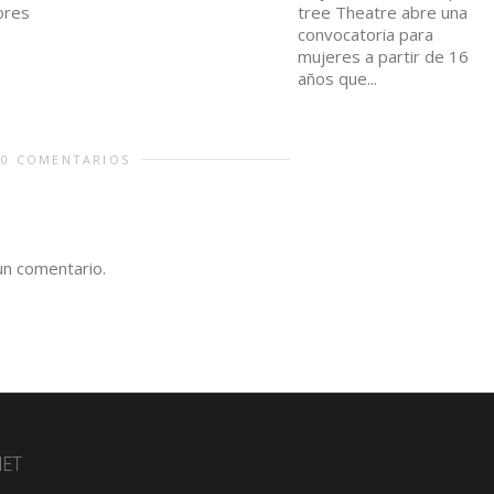
ores
tree Theatre abre una
convocatoria para
mujeres a partir de 16
años que...
0 COMENTARIOS
un comentario.
NET