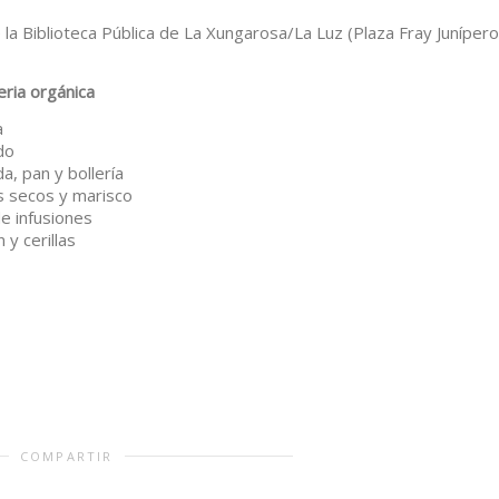
 la Biblioteca Pública de La Xungarosa/La Luz (Plaza Fray Junípero
ria orgánica
a
do
, pan y bollería
s secos y marisco
e infusiones
 y cerillas
COMPARTIR