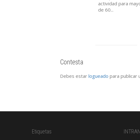
actividad para may
de 60...
Contesta
Debes estar
logueado
para publicar 
Etiquetas
INTRA