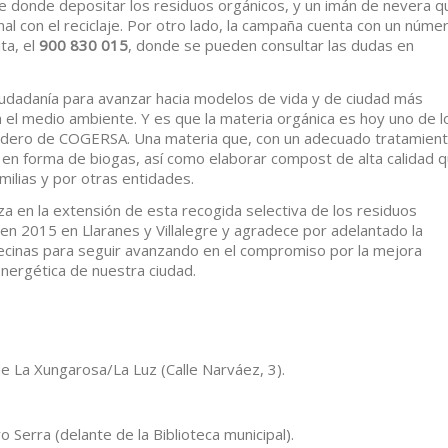
lle donde depositar los residuos orgánicos, y un imán de nevera q
al con el reciclaje. Por otro lado, la campaña cuenta con un núme
ta, el
900 830 015
, donde se pueden consultar las dudas en
 ciudadanía para avanzar hacia modelos de vida y de ciudad más
 el medio ambiente. Y es que la materia orgánica es hoy uno de l
rtedero de COGERSA. Una materia que, con un adecuado tratamient
 en forma de biogas, así como elaborar compost de alta calidad 
milias y por otras entidades.
a en la extensión de esta recogida selectiva de los residuos
 en 2015 en Llaranes y Villalegre y agradece por adelantado la
vecinas para seguir avanzando en el compromiso por la mejora
energética de nuestra ciudad.
e La Xungarosa/La Luz (Calle Narváez, 3).
o Serra (delante de la Biblioteca municipal).