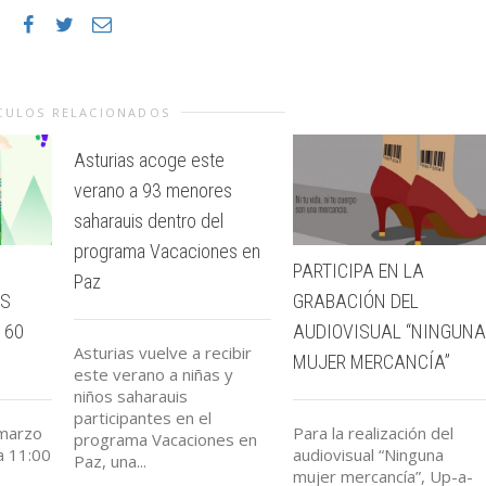
CULOS RELACIONADOS
Asturias acoge este
verano a 93 menores
saharauis dentro del
programa Vacaciones en
PARTICIPA EN LA
Paz
ÉS
GRABACIÓN DEL
 60
AUDIOVISUAL “NINGUNA
Asturias vuelve a recibir
MUJER MERCANCÍA”
este verano a niñas y
niños saharauis
participantes en el
 marzo
Para la realización del
programa Vacaciones en
a 11:00
audiovisual “Ninguna
Paz, una...
mujer mercancía”, Up-a-