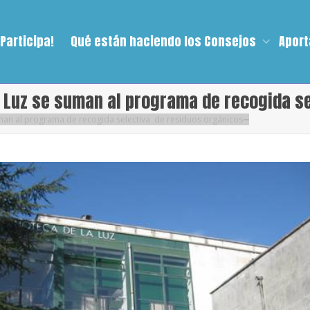
¡Participa!
Qué están haciendo los Consejos
Aport
 Luz se suman al programa de recogida s
man al programa de recogida selectiva de residuos orgánicos