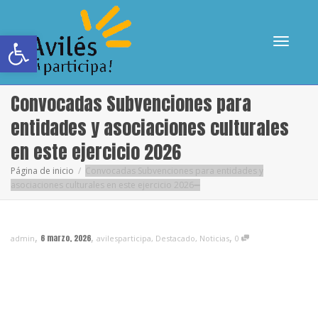
Abrir barra de herramientas
Cambia
Convocadas Subvenciones para
entidades y asociaciones culturales
en este ejercicio 2026
navega
Página de inicio
Convocadas Subvenciones para entidades y
asociaciones culturales en este ejercicio 2026
,
,
,
6 marzo, 2026
admin
avilesparticipa
,
Destacado
,
Noticias
0