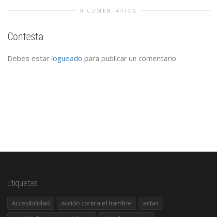
0 COMENTARIOS
Contesta
Debes estar
logueado
para publicar un comentario.
Etiquetas
Accesibilidad
acción contra el hambre
actas