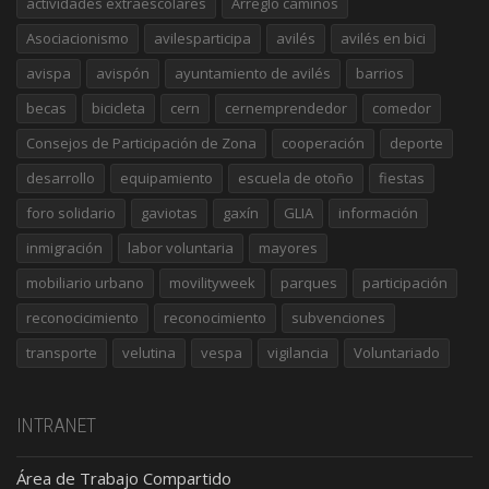
actividades extraescolares
Arreglo caminos
Asociacionismo
avilesparticipa
avilés
avilés en bici
avispa
avispón
ayuntamiento de avilés
barrios
becas
bicicleta
cern
cernemprendedor
comedor
Consejos de Participación de Zona
cooperación
deporte
desarrollo
equipamiento
escuela de otoño
fiestas
foro solidario
gaviotas
gaxín
GLIA
información
inmigración
labor voluntaria
mayores
mobiliario urbano
movilityweek
parques
participación
reconocicimiento
reconocimiento
subvenciones
transporte
velutina
vespa
vigilancia
Voluntariado
INTRANET
Área de Trabajo Compartido